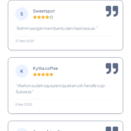
Sweetspot
S
"Admin sangat membantu dan hasil sesuai."
27 Nov 2025
Kytha coffee
K
"4tahun sudah saya percayakan utk handle cup .
Suksess"
5 Nov 2025