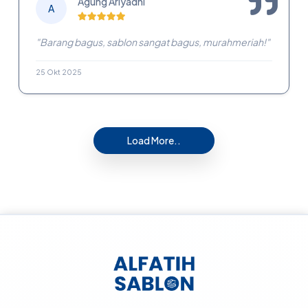
Agung Ariyadhi
A
"Barang bagus, sablon sangat bagus, murahmeriah!"
25 Okt 2025
Load More..