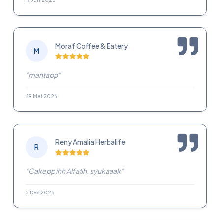
Moraf Coffee & Eatery
M
"mantapp"
29 Mei 2026
Reny Amalia Herbalife
R
"Cakepp ihh Alfatih. syukaaak"
2 Des 2025