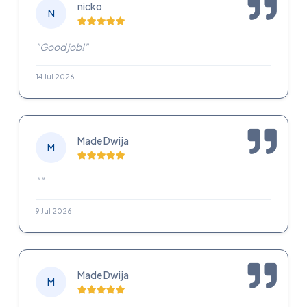
nicko
N
"Good job!"
14 Jul 2026
Made Dwija
M
""
9 Jul 2026
Made Dwija
M