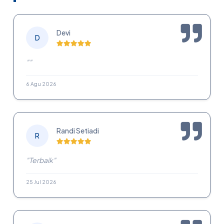
Devi
D
""
6 Agu 2026
Randi Setiadi
R
"Terbaik"
25 Jul 2026