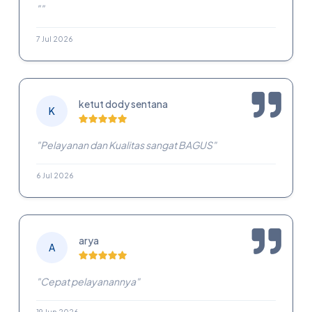
""
7 Jul 2026
ketut dody sentana
K
"Pelayanan dan Kualitas sangat BAGUS"
6 Jul 2026
arya
A
"Cepat pelayanannya"
19 Jun 2026