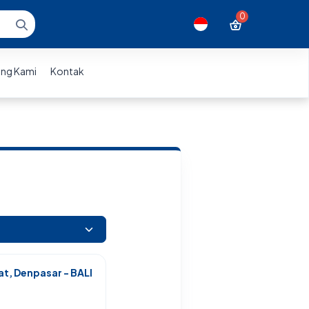
0
ng Kami
Kontak
t, Denpasar - BALI