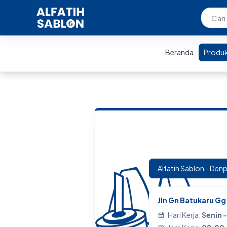
Beranda
Produ
Jln Gn Batukaru Gg
Hari Kerja:
Senin 