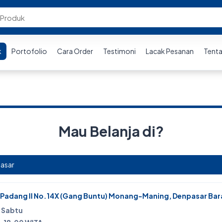
k
Portofolio
Cara Order
Testimoni
Lacak Pesanan
Tenta
Mau Belanja di?
 Padang II No.14X (Gang Buntu) Monang-Maning, Denpasar Bara
- Sabtu